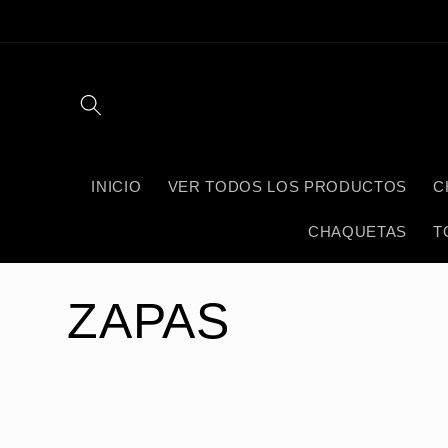
Ir
directamente
al contenido
INICIO
VER TODOS LOS PRODUCTOS
C
CHAQUETAS
T
C
ZAPAS
o
l