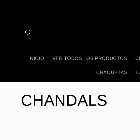
Ir
directamente
al contenido
INICIO
VER TODOS LOS PRODUCTOS
C
CHAQUETAS
T
C
CHANDALS
o
l